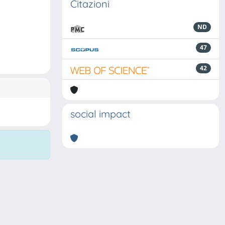
Citazioni
ND
47
42
social impact