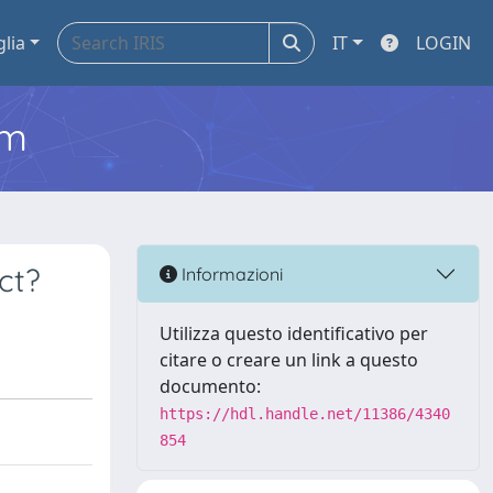
glia
IT
LOGIN
em
ct?
Informazioni
Utilizza questo identificativo per
citare o creare un link a questo
documento:
https://hdl.handle.net/11386/4340
854