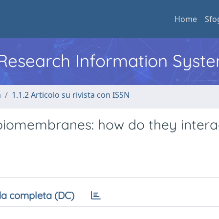
Home
Sfo
l Research Information Syst
a
1.1.2 Articolo su rivista con ISSN
 biomembranes: how do they intera
a completa (DC)