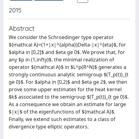
2015
Abstract
We consider the Schroedinger type operator
${mathcal A}=(1+|x|^{alpha})Delta-|x|^{eta}$, for
$alpha in [0,2]$ and $eta ge 0$. We prove that, for
any $p in (1,infty)$, the minimal realization of
operator ${mathcal A}$ in $L^p(R^N)$ generates a
strongly continuous analytic semigroup $(T_p(t))_{t
ge 0}$. For $alpha in [0,2)$ and $eta ge 2$, we then
prove some upper estimates for the heat kernel
$k$ associated to the semigroup $(T_p(t))_{t ge 0}$.
As a consequence we obtain an estimate for large
$|x|$ of the eigenfunctions of ${mathcal A}$.
Finally, we extend such estimates to a class of
divergence type elliptic operators.