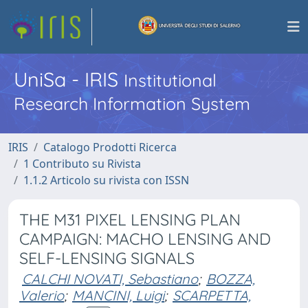
UniSa - IRIS
Institutional
Research Information System
IRIS
Catalogo Prodotti Ricerca
1 Contributo su Rivista
1.1.2 Articolo su rivista con ISSN
THE M31 PIXEL LENSING PLAN
CAMPAIGN: MACHO LENSING AND
SELF-LENSING SIGNALS
CALCHI NOVATI, Sebastiano
;
BOZZA,
Valerio
;
MANCINI, Luigi
;
SCARPETTA,