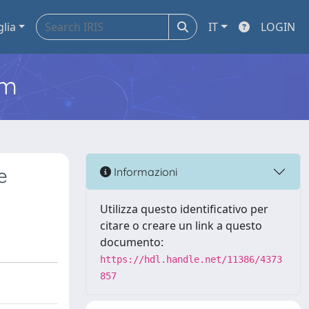
glia
IT
LOGIN
em
e
Informazioni
Utilizza questo identificativo per
citare o creare un link a questo
documento:
https://hdl.handle.net/11386/4373
857