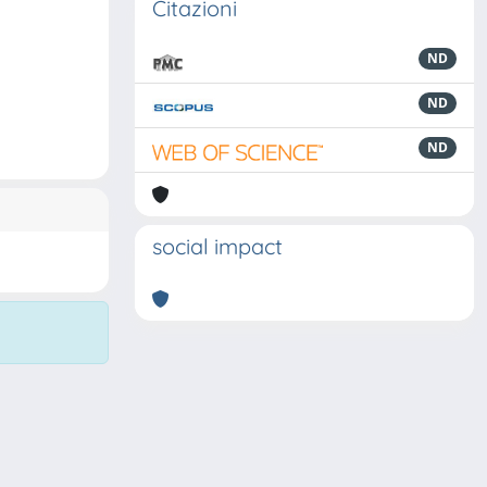
Citazioni
ND
ND
ND
social impact