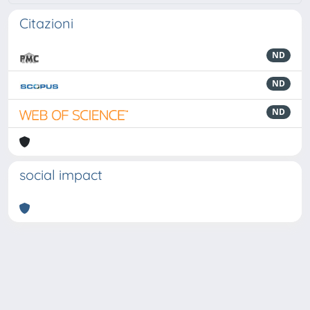
Citazioni
ND
ND
ND
social impact