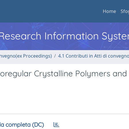
Home
Sfo
l Research Information Syst
convegno(ex Proceedings)
4.1 Contributi in Atti di convegn
eoregular Crystalline Polymers and
a completa (DC)