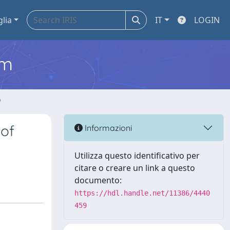
glia
IT
LOGIN
em
o
 of
Informazioni
Utilizza questo identificativo per
citare o creare un link a questo
documento:
https://hdl.handle.net/11386/4440
459