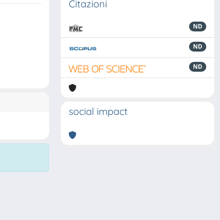
Citazioni
ND
ND
ND
social impact