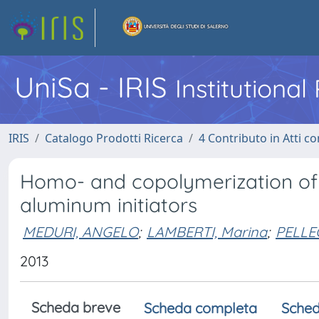
UniSa - IRIS
Institutiona
IRIS
Catalogo Prodotti Ricerca
4 Contributo in Atti 
Homo- and copolymerization of l
aluminum initiators
MEDURI, ANGELO
;
LAMBERTI, Marina
;
PELLEC
2013
Scheda breve
Scheda completa
Sched