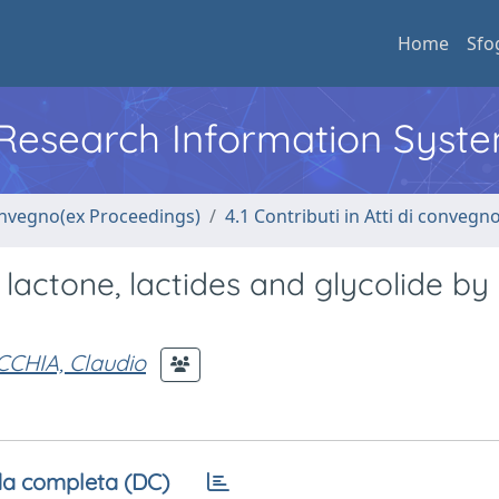
Home
Sfo
l Research Information Syst
convegno(ex Proceedings)
4.1 Contributi in Atti di convegn
actone, lactides and glycolide by
CHIA, Claudio
a completa (DC)