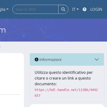
glia
IT
LOGIN
em
o
Informazioni
Utilizza questo identificativo per
citare o creare un link a questo
documento:
https://hdl.handle.net/11386/4442
657