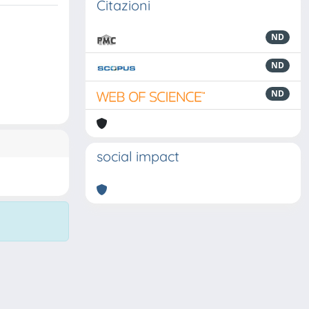
Citazioni
ND
ND
ND
social impact