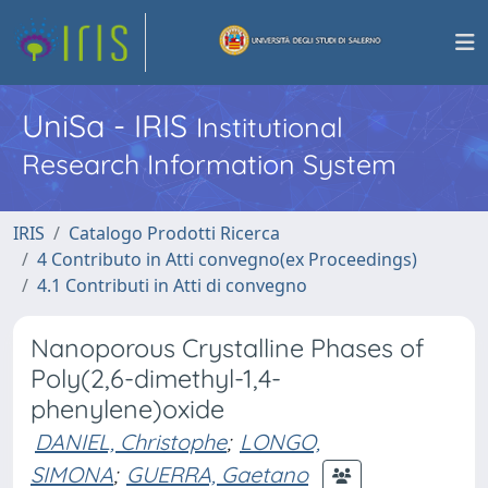
UniSa - IRIS
Institutional
Research Information System
IRIS
Catalogo Prodotti Ricerca
4 Contributo in Atti convegno(ex Proceedings)
4.1 Contributi in Atti di convegno
Nanoporous Crystalline Phases of
Poly(2,6-dimethyl-1,4-
phenylene)oxide
DANIEL, Christophe
;
LONGO,
SIMONA
;
GUERRA, Gaetano