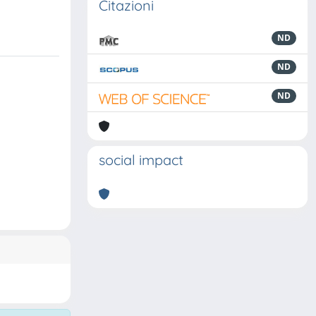
Citazioni
ND
ND
ND
social impact