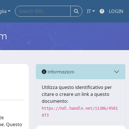
glia
IT
LOGIN
em
Informazioni
Utilizza questo identificativo per
citare o creare un link a questo
documento:
https://hdl.handle.net/11386/4501
073
te
che. Questo