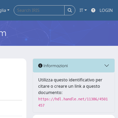
glia
IT
LOGIN
em
Informazioni
Utilizza questo identificativo per
citare o creare un link a questo
documento:
https://hdl.handle.net/11386/4501
457