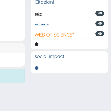
Citazioni
ND
ND
ND
social impact