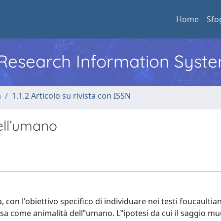
Home
Sfo
l Research Information Syst
a
1.1.2 Articolo su rivista con ISSN
ell’umano
on l'obiettivo specifico di individuare nei testi foucaultian
tesa come animalità dell‟umano. L‟ipotesi da cui il saggio m