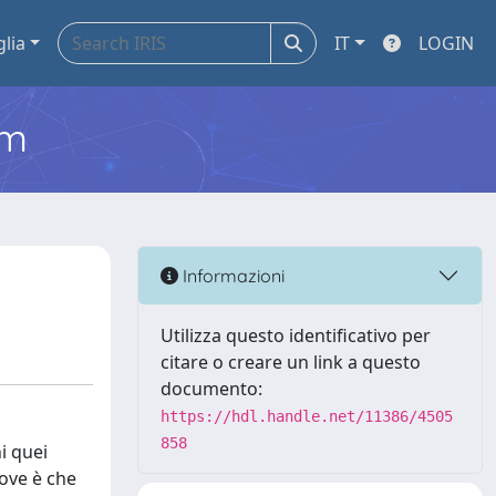
glia
IT
LOGIN
em
Informazioni
Utilizza questo identificativo per
citare o creare un link a questo
documento:
https://hdl.handle.net/11386/4505
858
i quei
uove è che