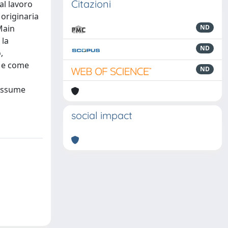
Citazioni
al lavoro
 originaria
Main
ND
 la
ND
,
, e come
ND
 assume
social impact