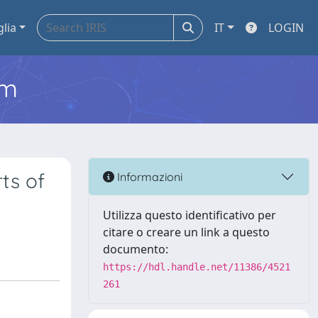
glia
IT
LOGIN
em
ts of
Informazioni
Utilizza questo identificativo per
citare o creare un link a questo
documento:
https://hdl.handle.net/11386/4521
261