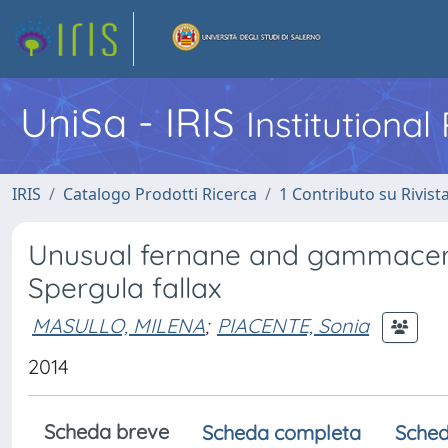
UniSa - IRIS
Institutiona
IRIS
Catalogo Prodotti Ricerca
1 Contributo su Rivist
Unusual fernane and gammaceran
Spergula fallax
MASULLO, MILENA
;
PIACENTE, Sonia
2014
Scheda breve
Scheda completa
Sched