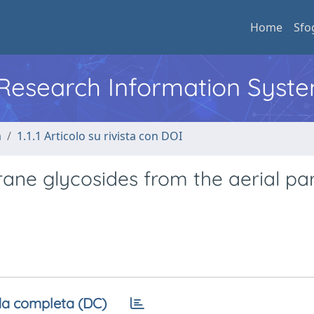
Home
Sfo
l Research Information Syst
a
1.1.1 Articolo su rivista con DOI
e glycosides from the aerial par
a completa (DC)