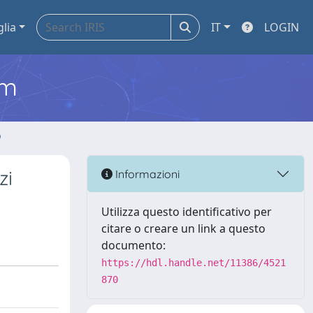
glia
IT
LOGIN
em
o
zi
Informazioni
Utilizza questo identificativo per
citare o creare un link a questo
documento:
https://hdl.handle.net/11386/4521
870