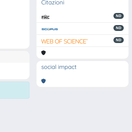
Citazioni
ND
ND
ND
social impact