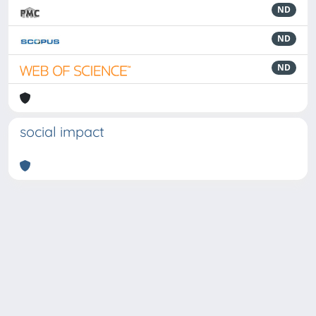
ND
ND
ND
social impact
Powered by
IRIS
-
about IRIS
-
Utilizzo dei cookie
-
Privacy
Copyright © 2026