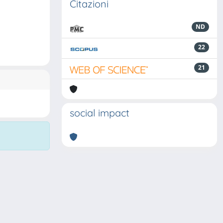
Citazioni
ND
22
21
social impact