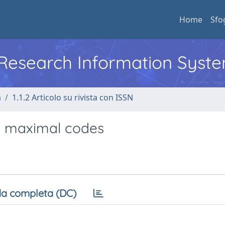
Home
Sfo
l Research Information Syst
a
1.1.2 Articolo su rivista con ISSN
te maximal codes
a completa (DC)