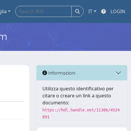
glia
IT
LOGIN
em
Informazioni
Utilizza questo identificativo per
citare o creare un link a questo
documento:
https://hdl.handle.net/11386/4524
891