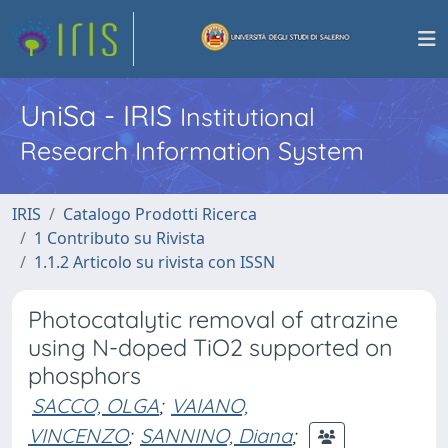
UniSa - IRIS
Institutional
Research Information System
IRIS
Catalogo Prodotti Ricerca
1 Contributo su Rivista
1.1.2 Articolo su rivista con ISSN
Photocatalytic removal of atrazine
using N-doped TiO2 supported on
phosphors
SACCO, OLGA
;
VAIANO,
VINCENZO
;
SANNINO, Diana
;