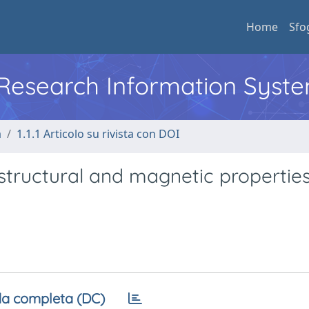
Home
Sfo
l Research Information Syst
a
1.1.1 Articolo su rivista con DOI
 structural and magnetic properties
a completa (DC)