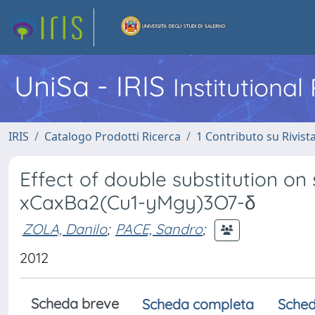
UniSa - IRIS
Institutiona
IRIS
Catalogo Prodotti Ricerca
1 Contributo su Rivist
Effect of double substitution on
xCaxBa2(Cu1-yMgy)3O7-δ
ZOLA, Danilo
;
PACE, Sandro
;
2012
Scheda breve
Scheda completa
Sched