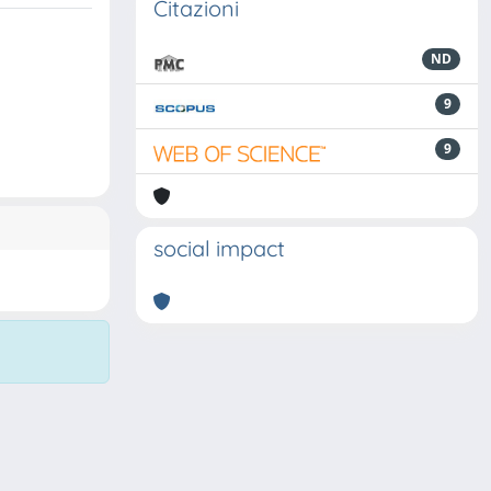
Citazioni
ND
9
9
social impact