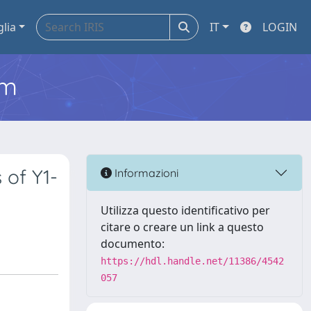
glia
IT
LOGIN
em
 of Y1-
Informazioni
Utilizza questo identificativo per
citare o creare un link a questo
documento:
https://hdl.handle.net/11386/4542
057