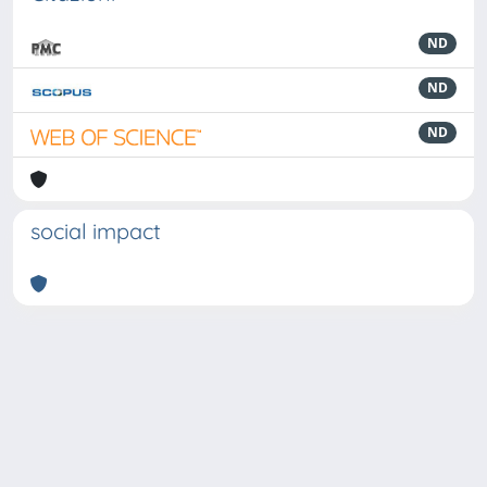
ND
ND
ND
social impact
Powered by
IRIS
-
about IRIS
-