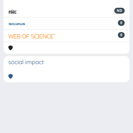
ND
0
0
social impact
Powered by
IRIS
-
about IRIS
-