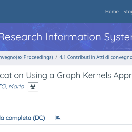
Home
Sfo
l Research Information Syst
convegno(ex Proceedings)
4.1 Contributi in Atti di convegn
ication Using a Graph Kernels App
O, Mario
a completa (DC)