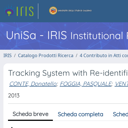
UniSa - IRIS
Institutiona
IRIS
Catalogo Prodotti Ricerca
4 Contributo in Atti 
Tracking System with Re-identif
CONTE, Donatello
;
FOGGIA, PASQUALE
;
VENT
2013
Scheda breve
Scheda completa
Sched