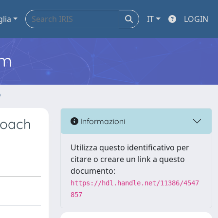
glia
IT
LOGIN
em
o
roach
Informazioni
Utilizza questo identificativo per
citare o creare un link a questo
documento:
https://hdl.handle.net/11386/4547
857