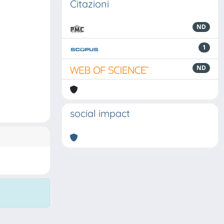
Citazioni
ND
1
ND
social impact