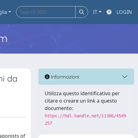
glia
IT
LOGIN
em
ni da
Informazioni
Utilizza questo identificativo per
citare o creare un link a questo
documento:
https://hdl.handle.net/11386/4549
257
agonists of