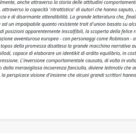
ilmente, anche attraverso la storia delle attitudini comportamenta
 attraverso la capacità 'ritrattistica' di autori che hanno saputo,
cacia e di disarmante attendibilità. La grande letteratura che, fina
zie ad un impalpabile quanto resistente trait d'union basato su al
 di posizioni apparentemente inscalfibili, la scoperta della felice 
arrazione avventurosa europea - con personaggi come Robinson - a
nel topos della promessa disattesa la grande macchina narrativa 
llodi, capace di elaborare un identikit di ardito equilibrio, in cos
gressione. L'inversione comportamentale causata, di volta in volta
nto dalla meravigliosa incoerenza fanciulla, diviene leitmotiv che a
o la perspicace visione d'insieme che alcuni grandi scrittori hann