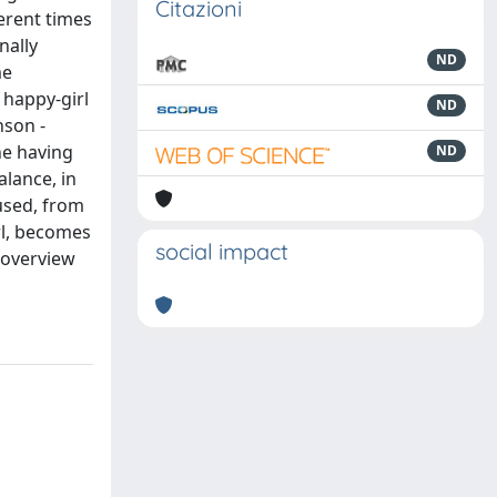
Citazioni
ferent times
nally
ND
me
 happy-girl
ND
nson -
ne having
ND
alance, in
used, from
rl, becomes
social impact
l overview