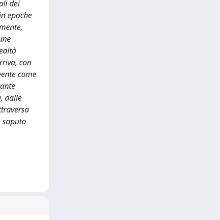
li dei
 in epoche
lmente,
cune
realtà
rriva, con
avente come
tante
, dalle
ttraversa
o saputo