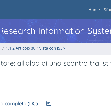
Home
Sfo
l Research Information Syst
a
1.1.2 Articolo su rivista con ISSN
utore: all’alba di uno scontro tra isti
a completa (DC)