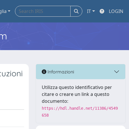
glia
IT
LOGIN
em
tuzioni
Informazioni
Utilizza questo identificativo per
citare o creare un link a questo
documento:
https://hdl.handle.net/11386/4549
658