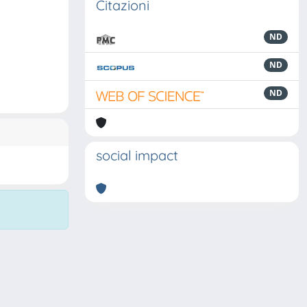
Citazioni
ND
ND
ND
social impact