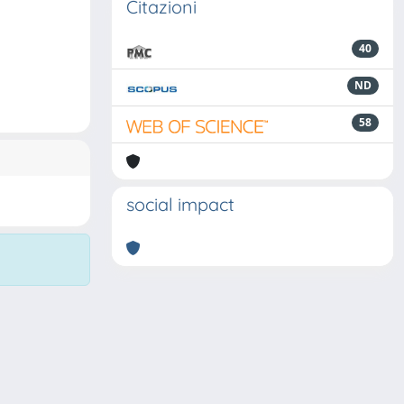
Citazioni
40
ND
58
social impact