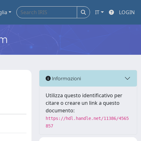
glia
IT
LOGIN
em
Informazioni
Utilizza questo identificativo per
citare o creare un link a questo
documento:
https://hdl.handle.net/11386/4565
857