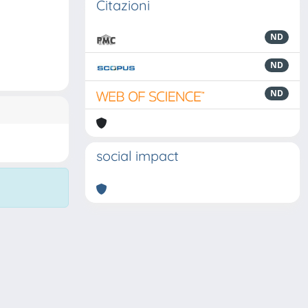
Citazioni
ND
ND
ND
social impact