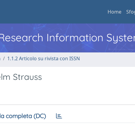
Home
Sfo
l Research Information Syst
a
1.1.2 Articolo su rivista con ISSN
lm Strauss
a completa (DC)