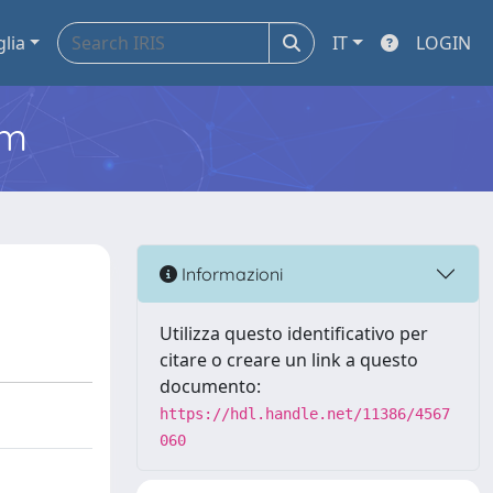
glia
IT
LOGIN
em
Informazioni
Utilizza questo identificativo per
citare o creare un link a questo
documento:
https://hdl.handle.net/11386/4567
060