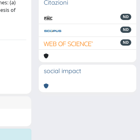
Citazioni
es: (a)
esis of
ND
ND
ND
social impact