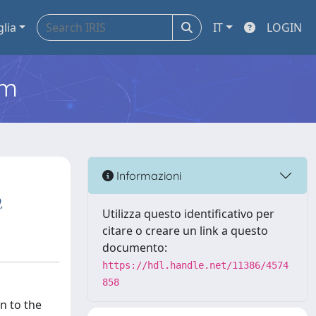
glia
IT
LOGIN
em
Informazioni
,
Utilizza questo identificativo per
citare o creare un link a questo
documento:
https://hdl.handle.net/11386/4574
858
n to the