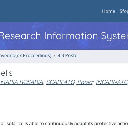
Home
Sfo
l Research Information Syst
convegno(ex Proceedings)
4.3 Poster
ells
 MARIA ROSARIA
;
SCARFATO, Paola
;
INCARNATO
r solar cells able to continuously adapt its protective actio