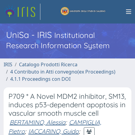
UniSa - IRIS
Institutional
Research Information System
IRIS
Catalogo Prodotti Ricerca
4 Contributo in Atti convegno(ex Proceedings)
4.1.1 Proceedings con DOI
P709 * A Novel MDM2 inhibitor, SM13,
induces p53-dependent apoptosis in
vascular smooth muscle cell
BERTAMINO, Alessia
;
CAMPIGLIA,
Pietro
;
IACCARINO, Guido
;