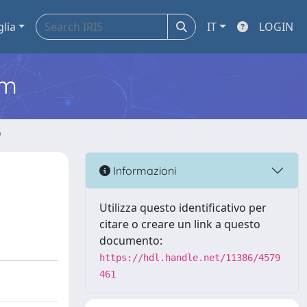
glia
IT
LOGIN
em
o
Informazioni
Utilizza questo identificativo per
citare o creare un link a questo
documento:
https://hdl.handle.net/11386/4579
461