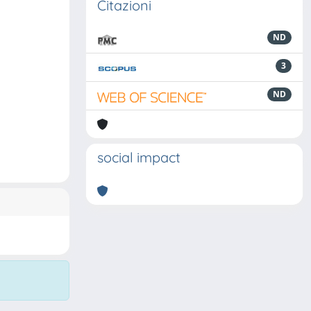
Citazioni
ND
3
ND
social impact