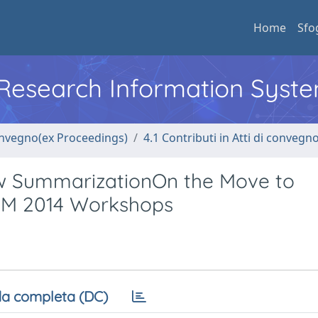
Home
Sfo
l Research Information Syst
convegno(ex Proceedings)
4.1 Contributi in Atti di convegn
w SummarizationOn the Move to
OTM 2014 Workshops
a completa (DC)