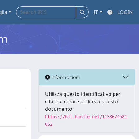
glia
IT
LOGIN
em
Informazioni
Utilizza questo identificativo per
citare o creare un link a questo
documento:
https://hdl.handle.net/11386/4581
662