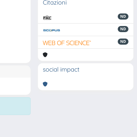
Citazioni
ND
ND
ND
social impact