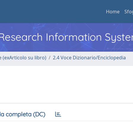
Home
Sfo
l Research Information Syst
 (exArticolo su libro)
2.4 Voce Dizionario/Enciclopedia
a completa (DC)