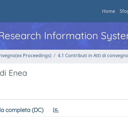
Home
Sfo
l Research Information Syst
convegno(ex Proceedings)
4.1 Contributi in Atti di convegn
 di Enea
a completa (DC)