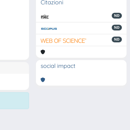
Citazioni
ND
ND
ND
social impact