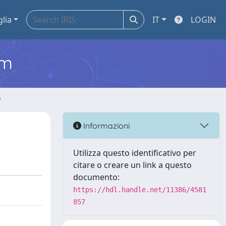
glia
IT
LOGIN
em
o
Informazioni
Utilizza questo identificativo per
citare o creare un link a questo
documento:
https://hdl.handle.net/11386/4581
857