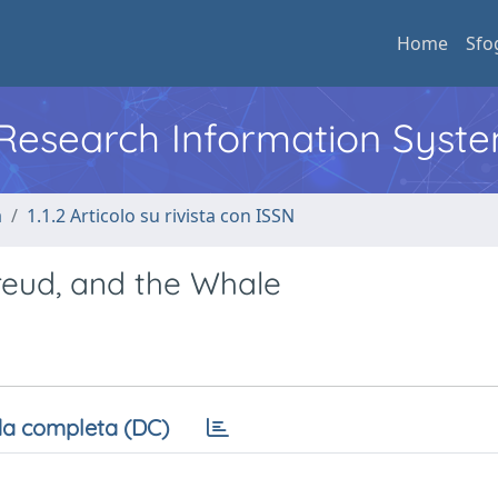
Home
Sfo
l Research Information Syst
a
1.1.2 Articolo su rivista con ISSN
Freud, and the Whale
a completa (DC)