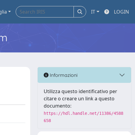
glia
IT
LOGIN
em
Informazioni
Utilizza questo identificativo per
citare o creare un link a questo
documento:
https://hdl.handle.net/11386/4588
658