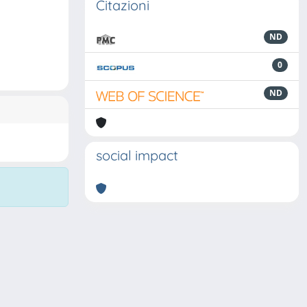
Citazioni
ND
0
ND
social impact