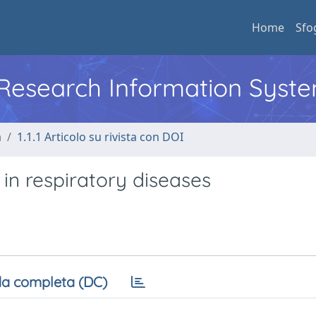
Home
Sfo
l Research Information Syst
a
1.1.1 Articolo su rivista con DOI
in respiratory diseases
a completa (DC)