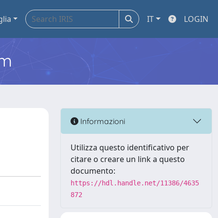
glia
IT
LOGIN
em
Informazioni
Utilizza questo identificativo per
citare o creare un link a questo
documento:
https://hdl.handle.net/11386/4635
872