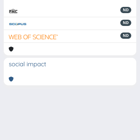
ND
ND
ND
social impact
Powered by
IRIS
-
about IRIS
-