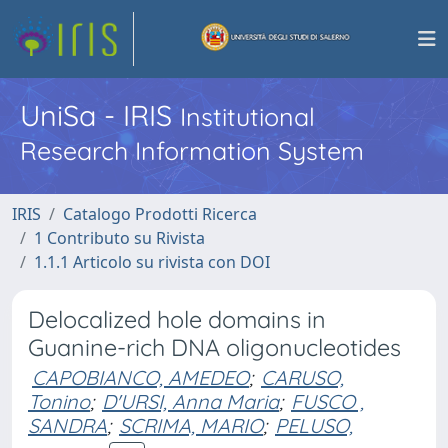
UniSa - IRIS
Institutional
Research Information System
IRIS
Catalogo Prodotti Ricerca
1 Contributo su Rivista
1.1.1 Articolo su rivista con DOI
Delocalized hole domains in
Guanine-rich DNA oligonucleotides
CAPOBIANCO, AMEDEO
;
CARUSO,
Tonino
;
D'URSI, Anna Maria
;
FUSCO ,
SANDRA
;
SCRIMA, MARIO
;
PELUSO,