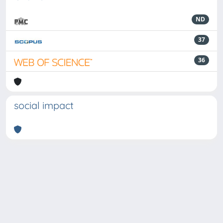
ND
37
36
social impact
Powered by
IRIS
-
about IRIS
-