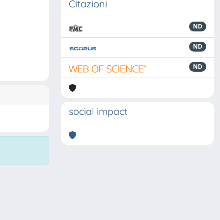
Citazioni
ND
ND
ND
social impact