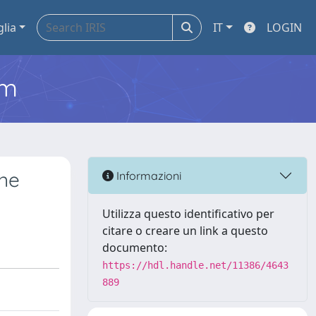
glia
IT
LOGIN
em
ene
Informazioni
Utilizza questo identificativo per
citare o creare un link a questo
documento:
https://hdl.handle.net/11386/4643
889