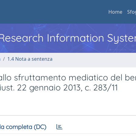
Home
Sfo
l Research Information Syst
a
1.4 Nota a sentenza
e allo sfruttamento mediatico del b
iust. 22 gennaio 2013, c. 283/11
a completa (DC)