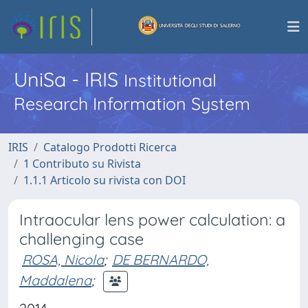
UniSa - IRIS
Institutional
Research Information System
IRIS
Catalogo Prodotti Ricerca
1 Contributo su Rivista
1.1.1 Articolo su rivista con DOI
Intraocular lens power calculation: a
challenging case
ROSA, Nicola
;
DE BERNARDO,
Maddalena
;