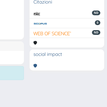
Citazioni
ND
0
ND
social impact