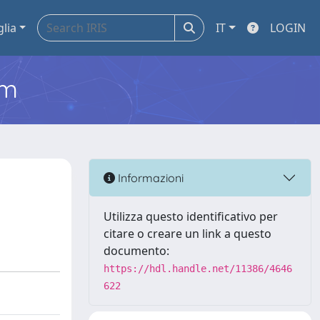
glia
IT
LOGIN
em
Informazioni
Utilizza questo identificativo per
citare o creare un link a questo
documento:
https://hdl.handle.net/11386/4646
622