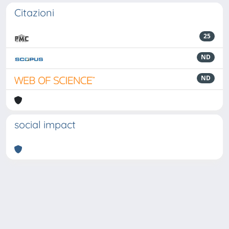
Citazioni
25
ND
ND
social impact