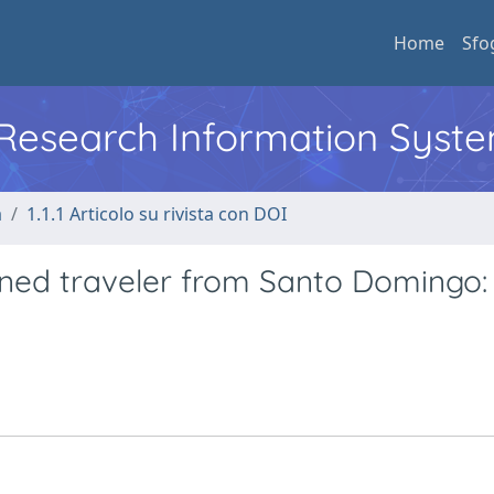
Home
Sfo
l Research Information Syst
a
1.1.1 Articolo su rivista con DOI
urned traveler from Santo Domingo: