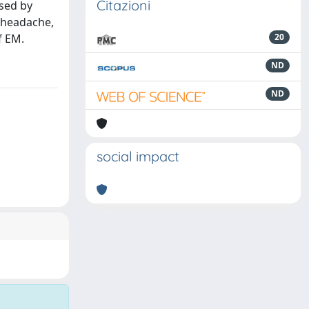
Citazioni
used by
 headache,
f EM.
20
ND
ND
social impact