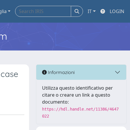
glia
IT
LOGIN
em
 case
Informazioni
Utilizza questo identificativo per
citare o creare un link a questo
documento:
https://hdl.handle.net/11386/4647
022