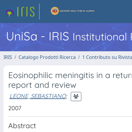
UniSa - IRIS
Institutiona
IRIS
Catalogo Prodotti Ricerca
1 Contributo su Rivist
Eosinophilic meningitis in a ret
report and review
LEONE, SEBASTIANO
;
2007
Abstract