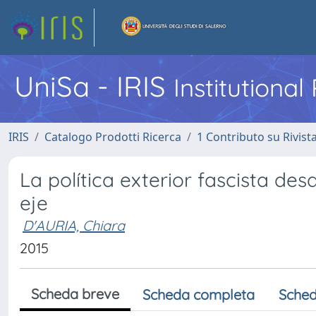
UniSa - IRIS
Institutiona
IRIS
Catalogo Prodotti Ricerca
1 Contributo su Rivist
La política exterior fascista desd
eje
D'AURIA, Chiara
2015
Scheda breve
Scheda completa
Sched