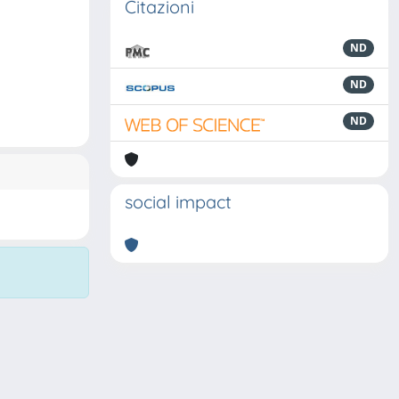
Citazioni
ND
ND
ND
social impact