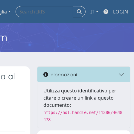
glia
IT
LOGIN
em
ia al
Informazioni
Utilizza questo identificativo per
citare o creare un link a questo
documento:
https://hdl.handle.net/11386/4648
478