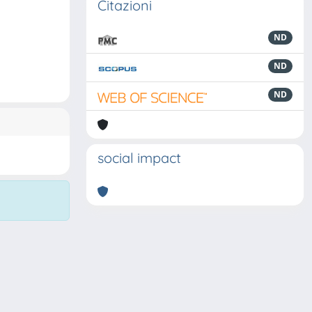
Citazioni
ND
ND
ND
social impact