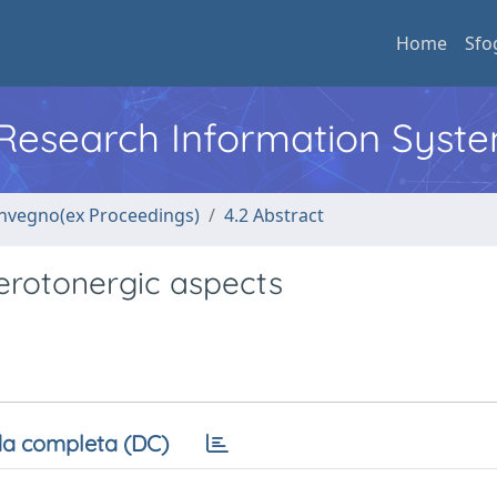
Home
Sfo
l Research Information Syst
convegno(ex Proceedings)
4.2 Abstract
erotonergic aspects
a completa (DC)