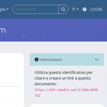
glia
IT
LOGIN
em
Informazioni
Utilizza questo identificativo per
citare o creare un link a questo
documento:
https://hdl.handle.net/11386/4648
732