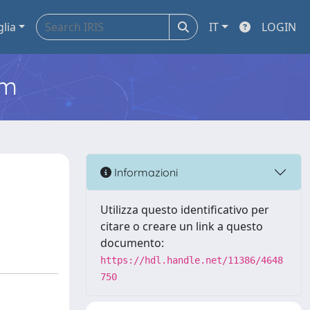
glia
IT
LOGIN
em
Informazioni
Utilizza questo identificativo per
citare o creare un link a questo
documento:
https://hdl.handle.net/11386/4648
750