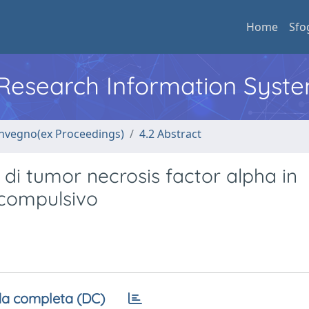
Home
Sfo
l Research Information Syst
convegno(ex Proceedings)
4.2 Abstract
 di tumor necrosis factor alpha in
-compulsivo
a completa (DC)