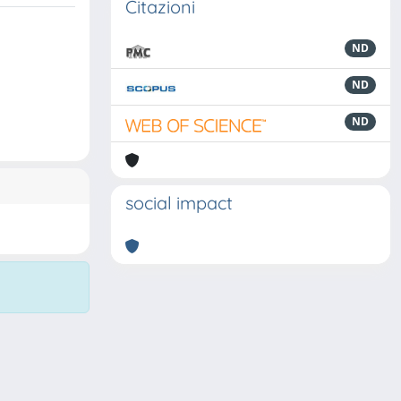
Citazioni
ND
ND
ND
social impact