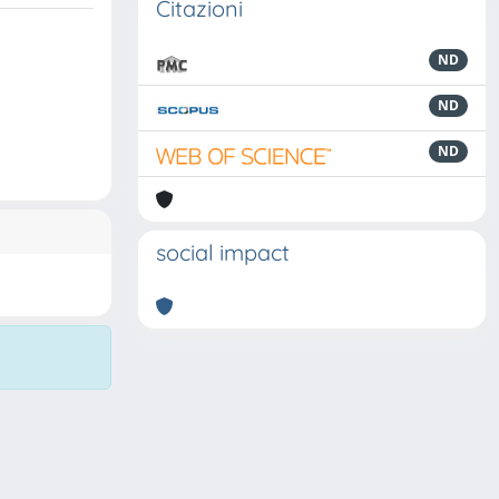
Citazioni
ND
ND
ND
social impact