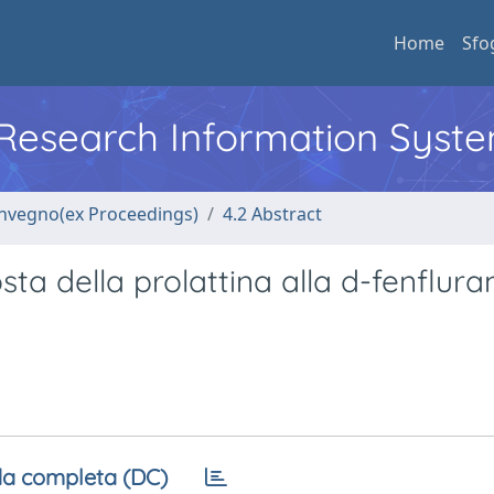
Home
Sfo
l Research Information Syst
convegno(ex Proceedings)
4.2 Abstract
sta della prolattina alla d-fenflur
a completa (DC)