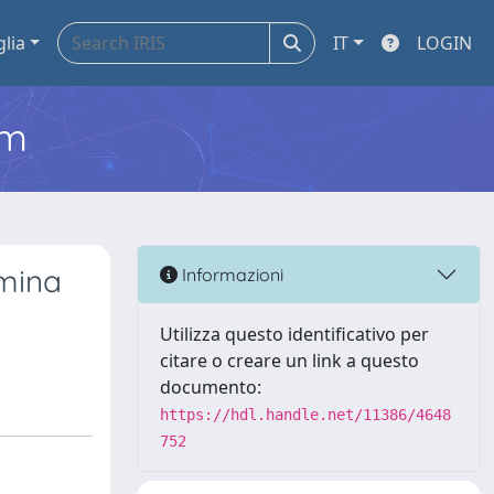
glia
IT
LOGIN
em
amina
Informazioni
Utilizza questo identificativo per
citare o creare un link a questo
documento:
https://hdl.handle.net/11386/4648
752