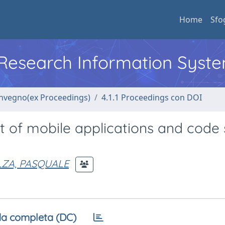
Home
Sfo
l Research Information Syst
convegno(ex Proceedings)
4.1.1 Proceedings con DOI
of mobile applications and code 
LZA, PASQUALE
a completa (DC)