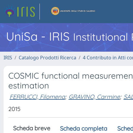
UniSa - IRIS
Institutiona
IRIS
Catalogo Prodotti Ricerca
4 Contributo in Atti 
COSMIC functional measurement 
estimation
FERRUCCI, Filomena
;
GRAVINO, Carmine
;
SA
2015
Scheda breve
Scheda completa
Sched