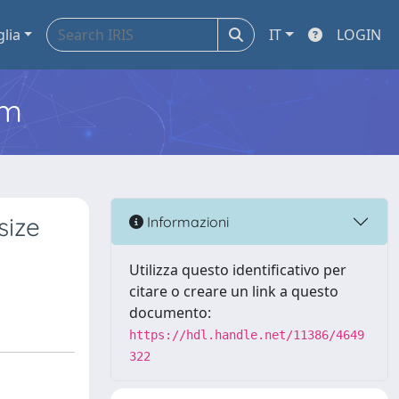
glia
IT
LOGIN
em
size
Informazioni
Utilizza questo identificativo per
citare o creare un link a questo
documento:
https://hdl.handle.net/11386/4649
322