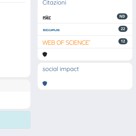
Citazioni
ND
22
12
social impact