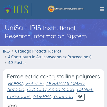
UniSa - IRIS
Institutional
Research Information System
IRIS
Catalogo Prodotti Ricerca
4 Contributo in Atti convegno(ex Proceedings)
4.3 Poster
Ferroelectric co-crystalline polymers
BOBBA, Fabrizio
;
DI BARTOLOMEO,
Antonio
;
CUCOLO, Anna Maria
;
DANIEL,
Christophe
;
GUERRA, Gaetano
2010