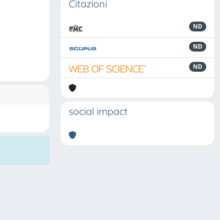
Citazioni
ND
ND
ND
social impact