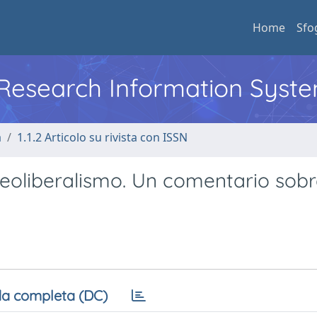
Home
Sfo
l Research Information Syst
a
1.1.2 Articolo su rivista con ISSN
neoliberalismo. Un comentario sob
a completa (DC)