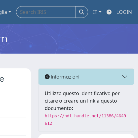
glia
IT
LOGIN
em
re
Informazioni
Utilizza questo identificativo per
citare o creare un link a questo
documento:
https://hdl.handle.net/11386/4649
612