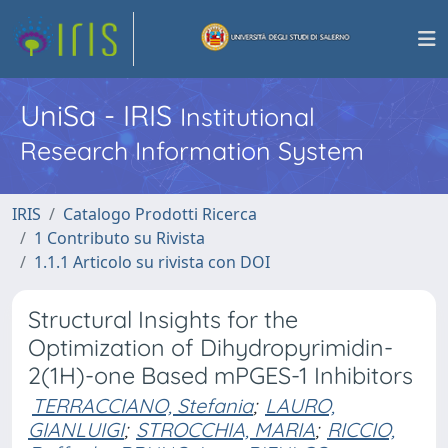
UniSa - IRIS
Institutional
Research Information System
IRIS
Catalogo Prodotti Ricerca
1 Contributo su Rivista
1.1.1 Articolo su rivista con DOI
Structural Insights for the
Optimization of Dihydropyrimidin-
2(1H)-one Based mPGES-1 Inhibitors
TERRACCIANO, Stefania
;
LAURO,
GIANLUIGI
;
STROCCHIA, MARIA
;
RICCIO,