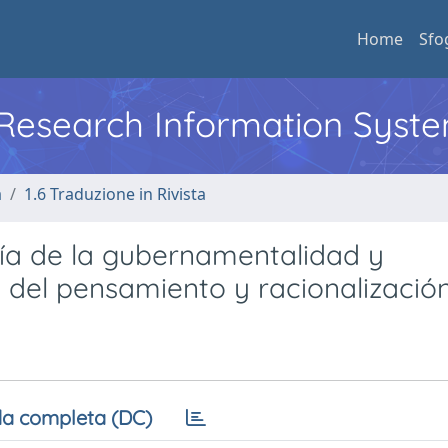
Home
Sfo
l Research Information Syst
a
1.6 Traduzione in Rivista
ogía de la gubernamentalidad y
ad del pensamiento y racionalizació
a completa (DC)