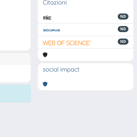
Citazioni
ND
ND
ND
social impact