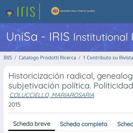
UniSa - IRIS
Institutiona
IRIS
Catalogo Prodotti Ricerca
1 Contributo su Rivist
Historicización radical, geneal
subjetivación política. Politicid
COLUCCIELLO, MARIAROSARIA
2015
Scheda breve
Scheda completa
Sched