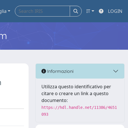
glia
IT
LOGIN
em
Informazioni
n
Utilizza questo identificativo per
citare o creare un link a questo
documento:
https://hdl.handle.net/11386/4651
093