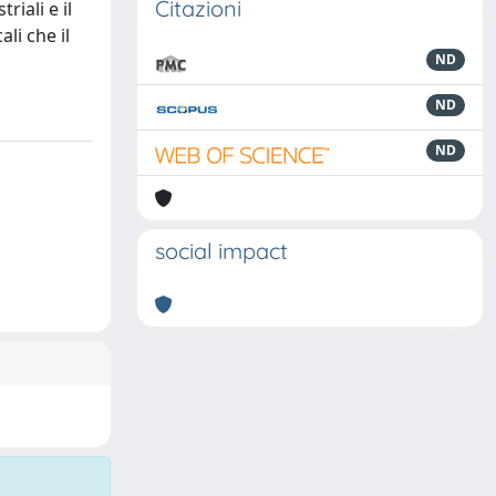
Citazioni
iali e il
li che il
ND
ND
ND
social impact