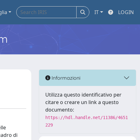
glia
IT
LOGIN
em
Informazioni
Utilizza questo identificativo per
citare o creare un link a questo
documento:
https://hdl.handle.net/11386/4651
229
lle
uadro di