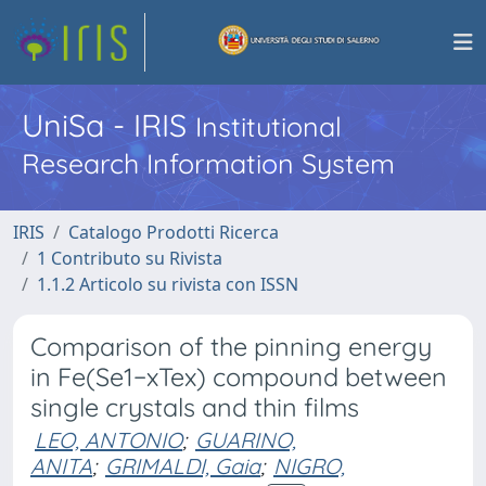
UniSa - IRIS
Institutional
Research Information System
IRIS
Catalogo Prodotti Ricerca
1 Contributo su Rivista
1.1.2 Articolo su rivista con ISSN
Comparison of the pinning energy
in Fe(Se1−xTex) compound between
single crystals and thin films
LEO, ANTONIO
;
GUARINO,
ANITA
;
GRIMALDI, Gaia
;
NIGRO,