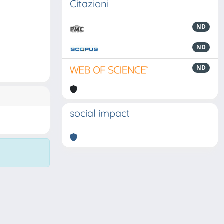
Citazioni
ND
ND
ND
social impact