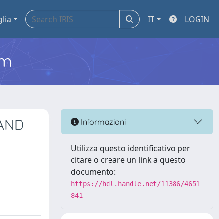
glia
IT
LOGIN
em
 AND
Informazioni
Utilizza questo identificativo per
citare o creare un link a questo
documento:
https://hdl.handle.net/11386/4651
841