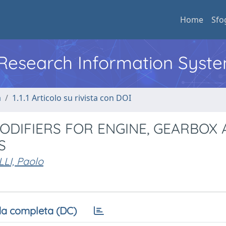
Home
Sfo
l Research Information Syst
a
1.1.1 Articolo su rivista con DOI
ODIFIERS FOR ENGINE, GEARBOX
S
LI, Paolo
a completa (DC)